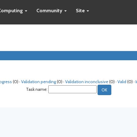
Computing
Community
Site
rogress
(0) ·
Validation pending
(0) ·
Validation inconclusive
(0) ·
Valid
(0) ·
Task name: